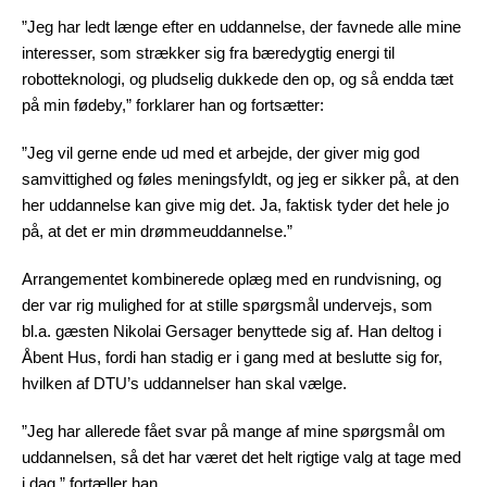
”Jeg har ledt længe efter en uddannelse, der favnede alle mine
interesser, som strækker sig fra bæredygtig energi til
robotteknologi, og pludselig dukkede den op, og så endda tæt
på min fødeby,” forklarer han og fortsætter:
”Jeg vil gerne ende ud med et arbejde, der giver mig god
samvittighed og føles meningsfyldt, og jeg er sikker på, at den
her uddannelse kan give mig det. Ja, faktisk tyder det hele jo
på, at det er min drømmeuddannelse.”
Arrangementet kombinerede oplæg med en rundvisning, og
der var rig mulighed for at stille spørgsmål undervejs, som
bl.a. gæsten Nikolai Gersager benyttede sig af. Han deltog i
Åbent Hus, fordi han stadig er i gang med at beslutte sig for,
hvilken af DTU’s uddannelser han skal vælge.
”Jeg har allerede fået svar på mange af mine spørgsmål om
uddannelsen, så det har været det helt rigtige valg at tage med
i dag,” fortæller han.