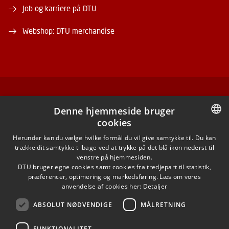
Job og karriere på DTU
Webshop: DTU merchandise
FACEBOOK
Denne hjemmeside bruger
cookies
INSTAGRAM
DANISH
Herunder kan du vælge hvilke formål du vil give samtykke til. Du kan
trække dit samtykke tilbage ved at trykke på det blå ikon nederst til
LINKEDIN
DANISH
venstre på hjemmesiden.
DTU bruger egne cookies samt cookies fra tredjepart til statistik,
ENGLISH
præferencer, optimering og markedsføring. Læs om vores
X
anvendelse af cookies her:
Detaljer
ABSOLUT NØDVENDIGE
MÅLRETNING
YOUTUBE
FUNKTIONALITET