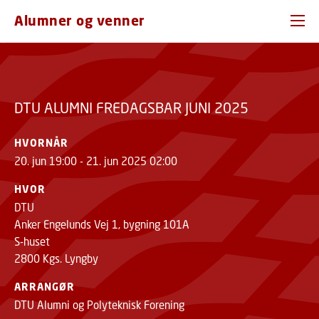
GÅ TIL PRIMÆRT INDHOLD (TRYK ENTER).
TILMELD
FREDAGSBAR JUNI 2025
Alumner og venner
DTU ALUMNI FREDAGSBAR JUNI 2025
HVORNÅR
20. jun 19:00 - 21. jun 2025 02:00
HVOR
DTU
Anker Engelunds Vej 1, bygning 101A
S-huset
2800 Kgs. Lyngby
ARRANGØR
DTU Alumni og Polyteknisk Forening