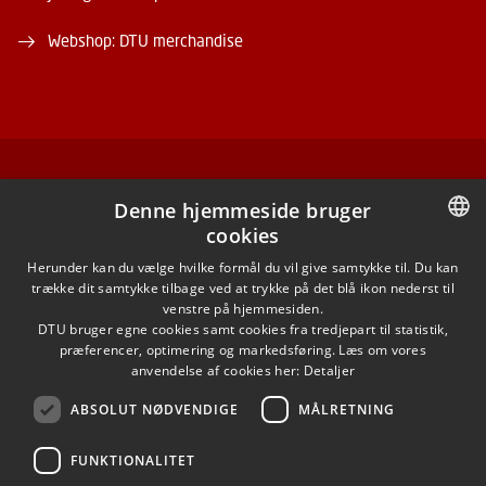
Webshop: DTU merchandise
FACEBOOK
Denne hjemmeside bruger
cookies
INSTAGRAM
DANISH
Herunder kan du vælge hvilke formål du vil give samtykke til. Du kan
trække dit samtykke tilbage ved at trykke på det blå ikon nederst til
LINKEDIN
DANISH
venstre på hjemmesiden.
DTU bruger egne cookies samt cookies fra tredjepart til statistik,
ENGLISH
præferencer, optimering og markedsføring. Læs om vores
X
anvendelse af cookies her:
Detaljer
ABSOLUT NØDVENDIGE
MÅLRETNING
YOUTUBE
FUNKTIONALITET