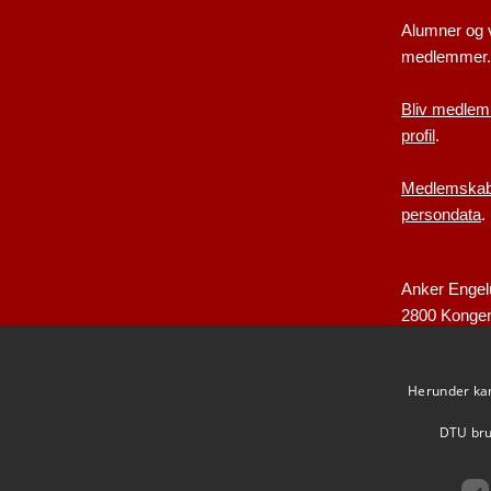
Alumner og 
medlemmer.
Bliv medlem
profil
.
Medlemskabs
persondata
.
Anker Engel
2800 Konge
alumni@dtu
Herunder kan 
DTU brug