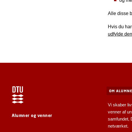
og me
Alle disse b
Hvis du har 
udfylde den
OM ALUMNE
Vi skaber liv
venner af uni
Alumner og venner
samfundet,
netværket.