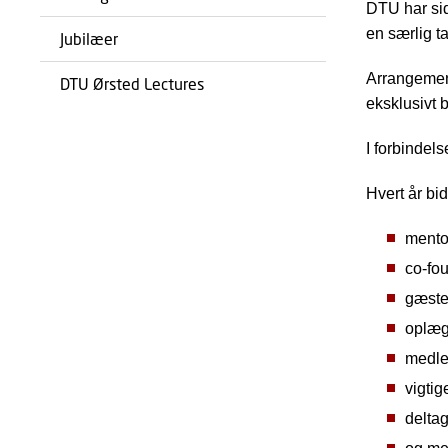
DTU har side
en særlig ta
Jubilæer
Arrangemente
DTU Ørsted Lectures
eksklusivt b
I forbindel
Hvert år bi
mento
co-fou
gæste
oplægs
medlem
vigtig
delta