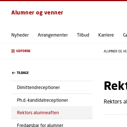
Alumner og venner
Nyheder
Arrangementer
Tilbud
Karriere
Gø
UDFORSK
ALUMNER OG V
TILBAGE
Rek
Dimittendreceptioner
Ph.d.-kandidatreceptioner
Rektors a
Rektors alumneaften
Fredagsbar for alumner