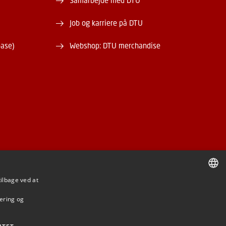
Samarbejde med DTU
Job og karriere på DTU
base)
Webshop: DTU merchandise
tilbage ved at
DANISH
mering og
DANISH
ENGLISH