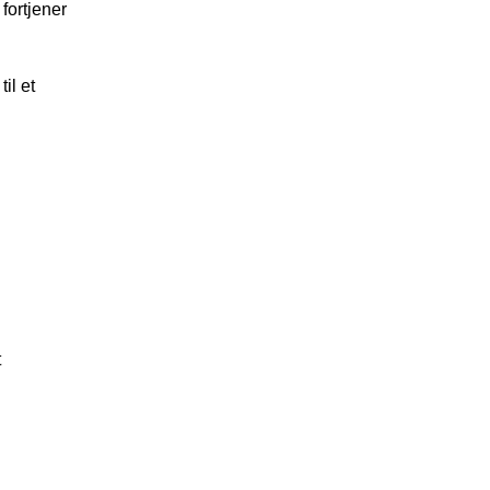
fortjener
il et
t