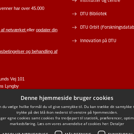
Institutter og centre
venner har over 45.000
DTU Bibliotek
DTU Orbit (Forskningsdata
 af netværket
eller
opdater din
Innovation på DTU
betingelser og behandling af
unds Vej 101
ns Lyngby
Denne hjemmeside bruger cookies
.dk
du vælge hvilke formål du vil give samtykke til. Du kan trække dit samtykke 
trykke på det blå ikon nederst til venstre på hjemmesiden.
er egne cookies samt cookies fra tredjepart til statistik, præferencer, opti
markedsføring. Læs om vores anvendelse af cookies her:
Detaljer