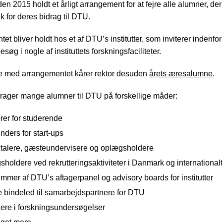
n 2015 holdt et årligt arrangement for at fejre alle alumner, der 
k for deres bidrag til DTU.
t bliver holdt hos et af DTU’s institutter, som inviterer indenfor t
esøg i nogle af instituttets forskningsfaciliteter.
se med arrangementet kårer rektor desuden
årets æresalumne
.
drager mange alumner til DTU på forskellige måder:
rer for studerende
nders for start-ups
talere, gæsteundervisere og oplægsholdere
holdere ved rekrutteringsaktiviteter i Danmark og international
mer af DTU’s aftagerpanel og advisory boards for institutter
e bindeled til samarbejdspartnere for DTU
gere i forskningsundersøgelser