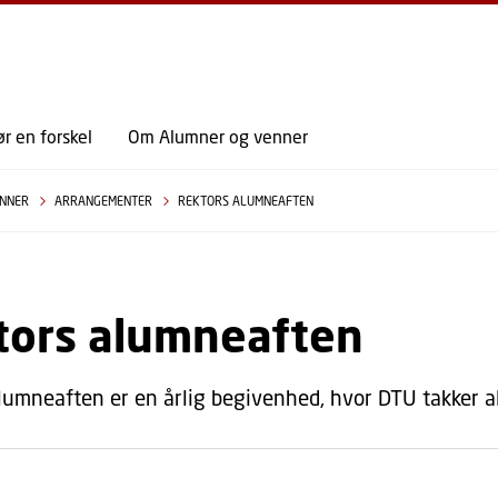
GÅ TIL PRIMÆRT INDHOLD (TRYK ENTER).
r en forskel
Om Alumner og venner
ENNER
ARRANGEMENTER
REKTORS ALUMNEAFTEN
tors alumneaften
lumneaften er en årlig begivenhed, hvor DTU takker al