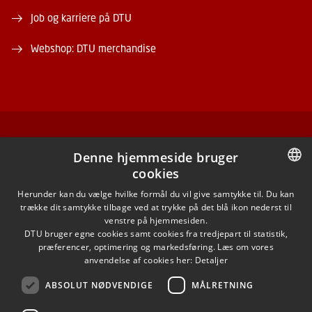
Job og karriere på DTU
Webshop: DTU merchandise
FACEBOOK
Denne hjemmeside bruger
cookies
INSTAGRAM
DANISH
Herunder kan du vælge hvilke formål du vil give samtykke til. Du kan
trække dit samtykke tilbage ved at trykke på det blå ikon nederst til
LINKEDIN
DANISH
venstre på hjemmesiden.
DTU bruger egne cookies samt cookies fra tredjepart til statistik,
ENGLISH
præferencer, optimering og markedsføring. Læs om vores
X
anvendelse af cookies her:
Detaljer
ABSOLUT NØDVENDIGE
MÅLRETNING
YOUTUBE