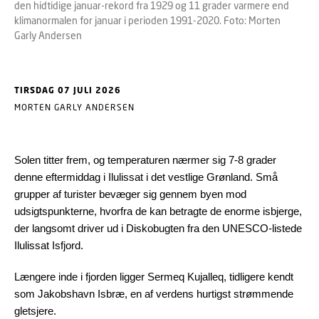
den hidtidige januar-rekord fra 1929 og 11 grader varmere end
klimanormalen for januar i perioden 1991-2020. Foto: Morten
Garly Andersen
TIRSDAG 07 JULI 2026
MORTEN GARLY ANDERSEN
Solen titter frem, og temperaturen nærmer sig 7-8 grader
denne eftermiddag i Ilulissat i det vestlige Grønland. Små
grupper af turister bevæger sig gennem byen mod
udsigtspunkterne, hvorfra de kan betragte de enorme isbjerge,
der langsomt driver ud i Diskobugten fra den UNESCO-listede
Ilulissat Isfjord.
Længere inde i fjorden ligger Sermeq Kujalleq, tidligere kendt
som Jakobshavn Isbræ, en af verdens hurtigst strømmende
gletsjere.