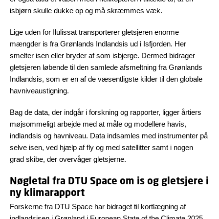
isbjørn skulle dukke op og må skræmmes væk.
Lige uden for Ilulissat transporterer gletsjeren enorme
mængder is fra Grønlands Indlandsis ud i Isfjorden. Her
smelter isen eller bryder af som isbjerge. Dermed bidrager
gletsjeren løbende til den samlede afsmeltning fra Grønlands
Indlandsis, som er en af de væsentligste kilder til den globale
havniveaustigning.
Bag de data, der indgår i forskning og rapporter, ligger årtiers
møjsommeligt arbejde med at måle og modellere havis,
indlandsis og havniveau. Data indsamles med instrumenter på
selve isen, ved hjælp af fly og med satellitter samt i nogen
grad skibe, der overvåger gletsjerne.
Nøgletal fra DTU Space om is og gletsjere i
ny klimarapport
Forskerne fra DTU Space har bidraget til kortlægning af
indlandsisen i Grønland i European State of the Climate 2025.