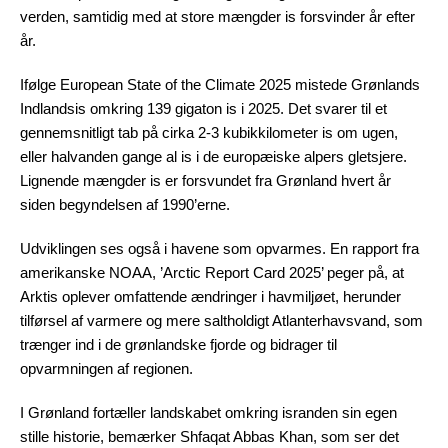
verden, samtidig med at store mængder is forsvinder år efter
år.
Ifølge European State of the Climate 2025 mistede Grønlands
Indlandsis omkring 139 gigaton is i 2025. Det svarer til et
gennemsnitligt tab på cirka 2-3 kubikkilometer is om ugen,
eller halvanden gange al is i de europæiske alpers gletsjere.
Lignende mængder is er forsvundet fra Grønland hvert år
siden begyndelsen af 1990’erne.
Udviklingen ses også i havene som opvarmes. En rapport fra
amerikanske NOAA, ’Arctic Report Card 2025’ peger på, at
Arktis oplever omfattende ændringer i havmiljøet, herunder
tilførsel af varmere og mere saltholdigt Atlanterhavsvand, som
trænger ind i de grønlandske fjorde og bidrager til
opvarmningen af regionen.
I Grønland fortæller landskabet omkring isranden sin egen
stille historie, bemærker Shfaqat Abbas Khan, som ser det