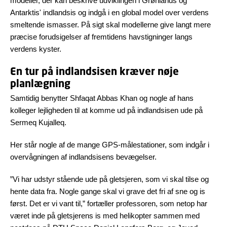
modeller, der kan beskrive udviklingen i Grønlands og
Antarktis' indlandsis og indgå i en global model over verdens
smeltende ismasser. På sigt skal modellerne give langt mere
præcise forudsigelser af fremtidens havstigninger langs
verdens kyster.
En tur på indlandsisen kræver nøje
planlægning
Samtidig benytter Shfaqat Abbas Khan og nogle af hans
kolleger lejligheden til at komme ud på indlandsisen ude på
Sermeq Kujalleq.
Her står nogle af de mange GPS-målestationer, som indgår i
overvågningen af indlandsisens bevægelser.
”Vi har udstyr stående ude på gletsjeren, som vi skal tilse og
hente data fra. Nogle gange skal vi grave det fri af sne og is
først. Det er vi vant til,” fortæller professoren, som netop har
været inde på gletsjerens is med helikopter sammen med