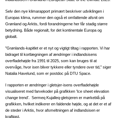
Selv den nye klimarapport primært beskriver udviklingen i
Europas klima, rummer den også et omfattende afsnit om
Grønland og Arktis, fordi forandringerne her får stadig større
betydning. Både regionalt, for det kontinentale Europa og
globalt.
”Grønlands-kapitlet er et nyt og vigtigt tiltag i rapporten. Vi har
bidraget til kortlægningen af ændringer i indlandsisens
overfladehøjde fra 1991 til 2025, som kan bruges til at
overvåge, hvor isen bliver tykkere eller tyndere over tid,” siger
Natalia Havelund, som er postdoc på DTU Space.
I rapporten er ændringer i gletsjer-isens overfladehøjde
visualiseret med farvekoder på grafikken ’Ice sheet elevation
change trend’. Sermeq Kujalleq-gletsjeren er mørkeblå på
grafikken, hvilket indikerer en faldende højde, og at det er et af
de steder i Arktis, hvor afsmeltningen af indlandsisen er
kraftigst.