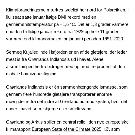
Klimaforandringerne mærkes tydeligt her nord for Polarciklen. I
Ilulissat satte januar ifølge DMI rekord med en
gennemsnitstemperatur på −1,6 °C. Det er 1,3 grader varmere
end den hidtidige januar-rekord fra 1929 og hele 11 grader
varmere end klimanormalen for januar i perioden 1991-2020.
Sermeq Kujalleq inde i isfjorden er en af de gletsjere, der leder
mest is fra Grønlands Indlandsis ud i havet. Alene
afsmeltningen herfra bidrager med op mod tre procent af den
globale havniveaustigning.
Grønlands Indlandsis er én sammenhængende ismasse, som
gennem flere hundrede gletsjere transporterer enorme
mængder is fra det indre af Grønland ud mod kysten, hvor det
ender i havet som isbjerge eller smeltevand.
Grønland og Arktis spiller en central rolle i den nye europæiske
klimarapport
European State of the Climate 2025
, som