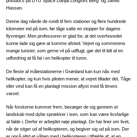
postdocs på DTU Space Danjal Longfors Berg og Javed
Hassan.
Denne dag nåede de rundt til fem stationer og flere hundrede
kilometer ind på isen, før tåge satte en stopper for dagens
flyvninger. Men professoren er glad for, at det overhovedet
kunne lade sig gøre at komme afsted. Vejret og sommerens
mange turister, som gerne vil på udflugt, gør det til lidt af en
udfordring at få fat i en helikopter til turen.
De fleste af målestationerne i Grønland kan kun nås med
helikopter, og kun hvis piloten mener, at vejret tillader det. Tåge
eller vind kan få en planlagt mission aflyst med få timers
varsel.
Når forskerne kommer frem, bevæger de sig gennem et
landskab med dybe sprækker i isen, som kan være livsfarlige
at falde i. Derfor er arbejdet nøje planlagt. De har liner om livet,
når de stiger ud af helikopteren, og begiver sig ud på isen. Der
er også altid et våben med i helikopteren i tilfælde af, at en