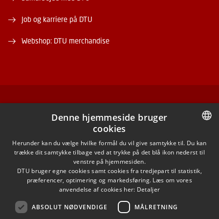
Job og karriere på DTU
Webshop: DTU merchandise
FACEBOOK
Denne hjemmeside bruger
cookies
INSTAGRAM
DANISH
Herunder kan du vælge hvilke formål du vil give samtykke til. Du kan
trække dit samtykke tilbage ved at trykke på det blå ikon nederst til
LINKEDIN
DANISH
venstre på hjemmesiden.
DTU bruger egne cookies samt cookies fra tredjepart til statistik,
ENGLISH
præferencer, optimering og markedsføring. Læs om vores
X
anvendelse af cookies her:
Detaljer
ABSOLUT NØDVENDIGE
MÅLRETNING
YOUTUBE