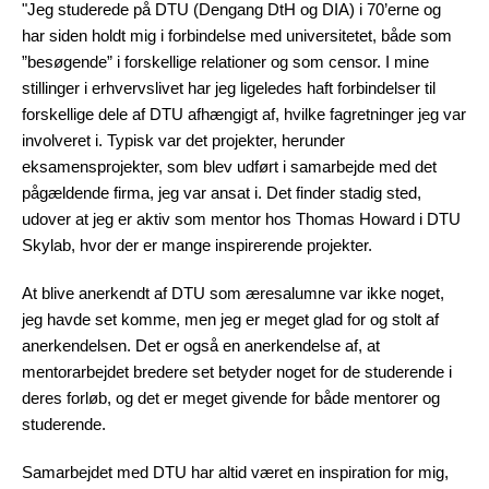
"Jeg studerede på DTU (Dengang DtH og DIA) i 70’erne og
har siden holdt mig i forbindelse med universitetet, både som
”besøgende” i forskellige relationer og som censor. I mine
stillinger i erhvervslivet har jeg ligeledes haft forbindelser til
forskellige dele af DTU afhængigt af, hvilke fagretninger jeg var
involveret i. Typisk var det projekter, herunder
eksamensprojekter, som blev udført i samarbejde med det
pågældende firma, jeg var ansat i. Det finder stadig sted,
udover at jeg er aktiv som mentor hos Thomas Howard i DTU
Skylab, hvor der er mange inspirerende projekter.
At blive anerkendt af DTU som æresalumne var ikke noget,
jeg havde set komme, men jeg er meget glad for og stolt af
anerkendelsen. Det er også en anerkendelse af, at
mentorarbejdet bredere set betyder noget for de studerende i
deres forløb, og det er meget givende for både mentorer og
studerende.
Samarbejdet med DTU har altid været en inspiration for mig,