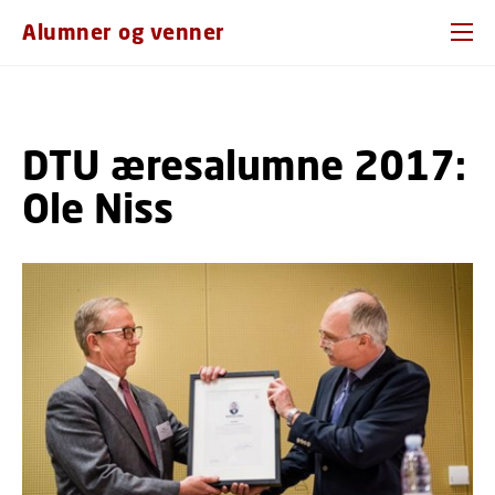
GÅ TIL PRIMÆRT INDHOLD (TRYK ENTER).
Alumner og venner
DTU æresalumne 2017:
Ole Niss