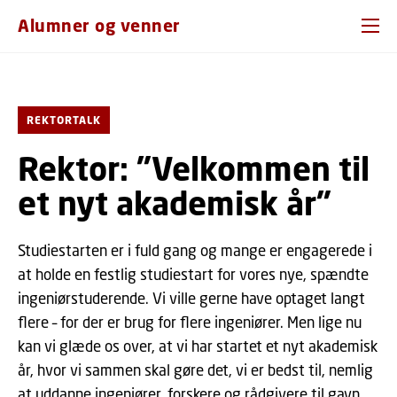
GÅ TIL PRIMÆRT INDHOLD (TRYK ENTER).
Alumner og venner
REKTORTALK
Rektor: "Velkommen til
et nyt akademisk år"
Studiestarten er i fuld gang og mange er engagerede i
at holde en festlig studiestart for vores nye, spændte
ingeniørstuderende. Vi ville gerne have optaget langt
flere – for der er brug for flere ingeniører. Men lige nu
kan vi glæde os over, at vi har startet et nyt akademisk
år, hvor vi sammen skal gøre det, vi er bedst til, nemlig
at uddanne ingeniører, forskere og rådgivere til gavn