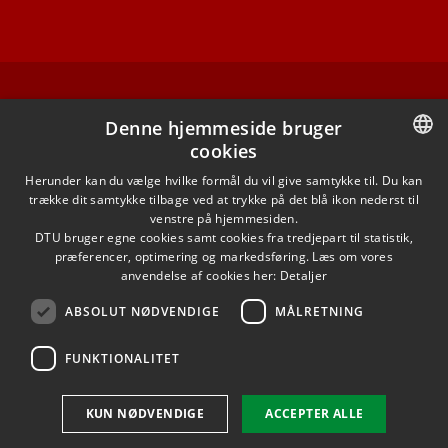
FACEBOOK
Denne hjemmeside bruger
cookies
INSTAGRAM
DANISH
Herunder kan du vælge hvilke formål du vil give samtykke til. Du kan
trække dit samtykke tilbage ved at trykke på det blå ikon nederst til
LINKEDIN
DANISH
venstre på hjemmesiden.
DTU bruger egne cookies samt cookies fra tredjepart til statistik,
ENGLISH
præferencer, optimering og markedsføring. Læs om vores
X
anvendelse af cookies her:
Detaljer
ABSOLUT NØDVENDIGE
MÅLRETNING
YOUTUBE
FUNKTIONALITET
Brug af personoplysninger
KUN NØDVENDIGE
ACCEPTER ALLE
Cookieoversigt