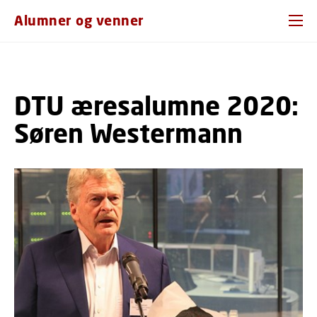
GÅ TIL PRIMÆRT INDHOLD (TRYK ENTER).
Alumner og venner
DTU æresalumne 2020:
Søren Westermann