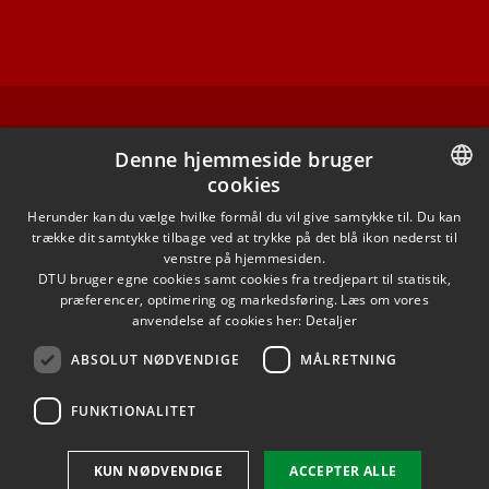
FACEBOOK
Denne hjemmeside bruger
cookies
INSTAGRAM
DANISH
Herunder kan du vælge hvilke formål du vil give samtykke til. Du kan
trække dit samtykke tilbage ved at trykke på det blå ikon nederst til
LINKEDIN
DANISH
venstre på hjemmesiden.
DTU bruger egne cookies samt cookies fra tredjepart til statistik,
ENGLISH
præferencer, optimering og markedsføring. Læs om vores
X
anvendelse af cookies her:
Detaljer
ABSOLUT NØDVENDIGE
MÅLRETNING
YOUTUBE
FUNKTIONALITET
Brug af personoplysninger
KUN NØDVENDIGE
ACCEPTER ALLE
Cookieoversigt