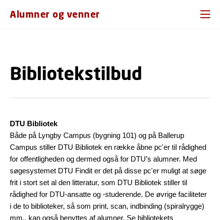
GÅ TIL PRIMÆRT INDHOLD (TRYK ENTER).
Alumner og venner
Bibliotekstilbud
DTU Bibliotek
Både på Lyngby Campus (bygning 101) og på Ballerup
Campus stiller DTU Bibliotek en række åbne pc'er til rådighed
for offentligheden og dermed også for DTU’s alumner. Med
søgesystemet DTU Findit er det på disse pc'er muligt at søge
frit i stort set al den litteratur, som DTU Bibliotek stiller til
rådighed for DTU-ansatte og -studerende. De øvrige faciliteter
i de to biblioteker, så som print, scan, indbinding (spiralrygge)
mm., kan også benyttes af alumner. Se bibliotekets