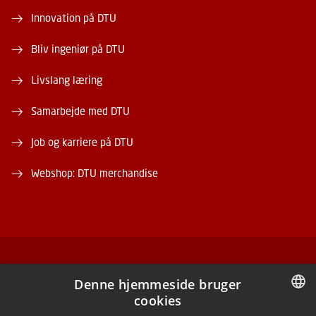
Innovation på DTU
Bliv ingeniør på DTU
Livslang læring
Samarbejde med DTU
Job og karriere på DTU
Webshop: DTU merchandise
FACEBOOK
Denne hjemmeside bruger
cookies
INSTAGRAM