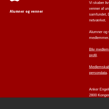
Vi skaber liv
venner af uni
Alumner og venner
samfundet,
netværket.
Alumner og 
medlemmer.
Bliv medlem
profil
.
Medlemskabs
persondata
.
Anker Engel
2800 Konge
alumni@dtu