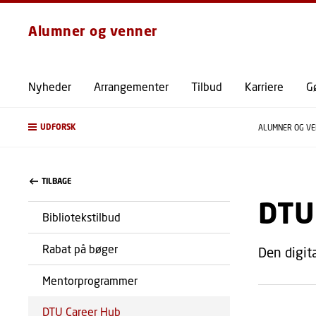
Alumner og venner
Nyheder
Arrangementer
Tilbud
Karriere
Gø
UDFORSK
ALUMNER OG V
TILBAGE
DTU
Bibliotekstilbud
Rabat på bøger
Den digita
Mentorprogrammer
DTU Career Hub