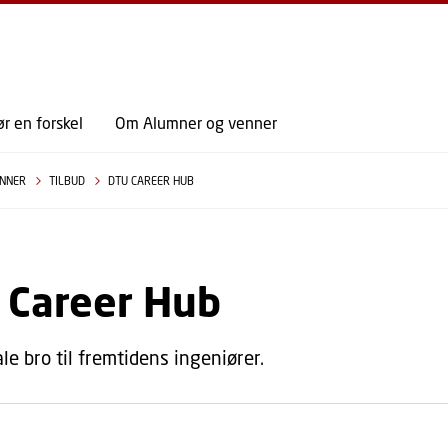
GÅ TIL PRIMÆRT INDHOLD (TRYK ENTER).
r en forskel
Om Alumner og venner
ENNER
TILBUD
DTU CAREER HUB
 Career Hub
le bro til fremtidens ingeniører.