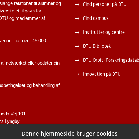
slange relationer til alumner og
Find personer på DTU
versitetet til gavn for
Find campus
 DTU og medlemmer af
Institutter og centre
venner har over 45.000
DTU Bibliotek
DTU Orbit (Forskningsdata
 af netværket
eller
opdater din
Innovation på DTU
betingelser og behandling af
unds Vej 101
ns Lyngby
Denne hjemmeside bruger cookies
.dk