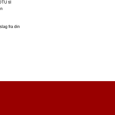
DTU til
in
slag fra din