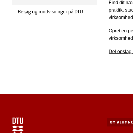
Find dit næ
praktik, stu
Besøg og rundvisninger på DTU
virksomhed/
Opret en pe
virksomhed
Del opslag
OM ALUMNE